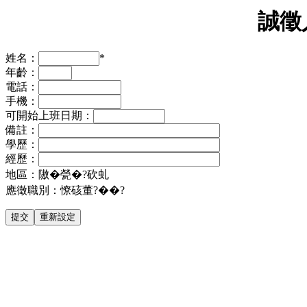
誠徵
姓名：
*
年齡：
電話：
手機：
可開始上班日期：
備註：
學歷：
經歷：
地區：隞�甇�?砍虬
應徵職別：憭硋董?��?