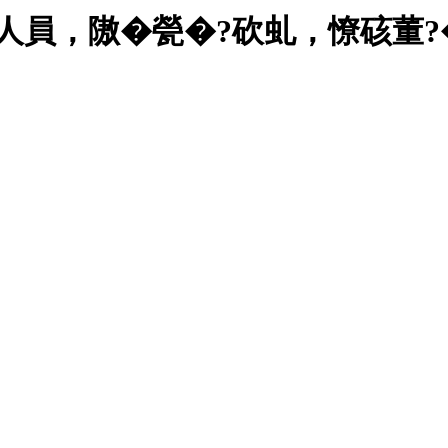
人員，隞�甇�?砍虬，憭硋董?